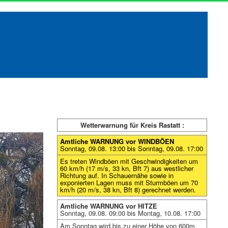
Wetterwarnung für Kreis Rastatt :
Amtliche WARNUNG vor WINDBÖEN
Sonntag, 09.08. 13:00 bis Sonntag, 09.08. 17:00
Es treten Windböen mit Geschwindigkeiten um
60 km/h (17 m/s, 33 kn, Bft 7) aus westlicher
Richtung auf. In Schauernähe sowie in
exponierten Lagen muss mit Sturmböen um 70
km/h (20 m/s, 38 kn, Bft 8) gerechnet werden.
Amtliche WARNUNG vor HITZE
Sonntag, 09.08. 09:00 bis Montag, 10.08. 17:00
Am Sonntag wird bis zu einer Höhe von 600m